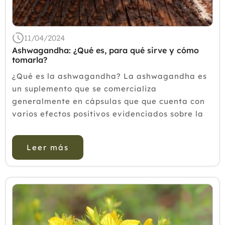
2018
2017
11/04/2024
2016
Ashwagandha: ¿Qué es, para qué sirve y cómo
tomarla?
2015
¿Qué es la ashwagandha? La ashwagandha es
2014
un suplemento que se comercializa
generalmente en cápsulas que que cuenta con
2013
varios efectos positivos evidenciados sobre la
2012
salud. El primero de ellos es su capacidad para
mejorar la calidad del descanso. Esto es
Leer más
determinante para...