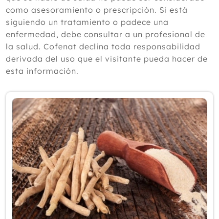
según un experto
como asesoramiento o prescripción. Si está
Julio
siguiendo un tratamiento o padece una
Junio
enfermedad, debe consultar a un profesional de
Mayo
la salud. Cofenat declina toda responsabilidad
Abril
derivada del uso que el visitante pueda hacer de
Marzo
esta información.
Febrero
Enero
2025
2024
2023
2022
2021
2020
2019