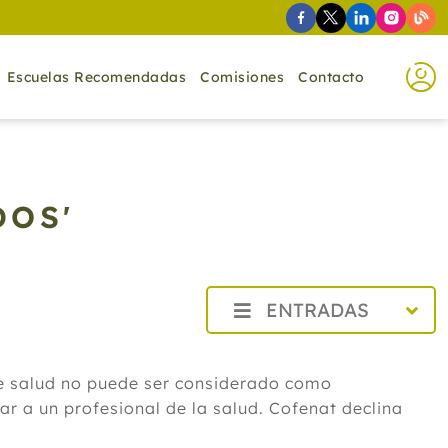
Escuelas Recomendadas
Comisiones
Contacto
DOS'
ENTRADAS
2026
Agosto
de salud no puede ser considerado como
Cistitis en verano: cinco remedios
r a un profesional de la salud. Cofenat declina
naturales para aliviar los síntomas,
según un experto