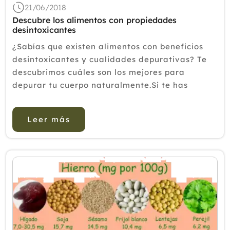
21/06/2018
2018
Descubre los alimentos con propiedades
desintoxicantes
2017
¿Sabías que existen alimentos con beneficios
2016
desintoxicantes y cualidades depurativas? Te
2015
descubrimos cuáles son los mejores para
depurar tu cuerpo naturalmente.Si te has
2014
propuesto liberar a tú organismo de las toxinas
2013
acumuladas durante fiestas, comidas,
Leer más
2012
vacaciones, a continuación fac...